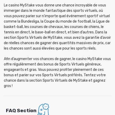
Le casino MyStake vous donne une chance incroyable de vous
immerger dans le monde fantastique des sports virtuels, où
vous pouvez parier sur n’importe quel événement sportif virtuel
comme la Bundesliga, la Coupe du monde de football, la Ligue de
basket-ball, les courses de chevaux, les courses de chiens, le
tennis en direct, le base-ball en direct, et bien d’autres. Dans la
section Sports Virtuels de MyStake, vous avez la garantie d’avoir
de réelles chances de gagner des quantités massives de prix, car
les chances sont aussi élevées que pour les sports réels.
Afin d’augmenter vos chances de gagner, le casino MyStake vous
offre régulièrement des bonus de Sports Virtuels généreux,
engageants et gras. Vous pouvez profiter pleinement de ces
bonus et parier sur vos Sports Virtuels préférés. Tentez votre
chance dans la section Sports Virtuels de MyStake et gagnez
gros !
FAQ Section