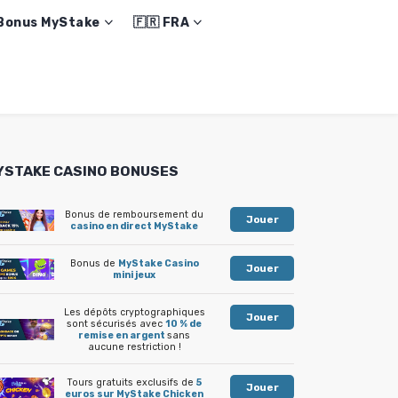
Bonus MyStake
🇫🇷 FRA
YSTAKE CASINO BONUSES
Bonus de remboursement du
Jouer
casino en direct MyStake
Bonus de
MyStake Casino
Jouer
mini jeux
Les dépôts cryptographiques
Jouer
sont sécurisés avec
10 % de
remise en argent
sans
aucune restriction !
Tours gratuits exclusifs de
5
Jouer
euros sur MyStake Chicken