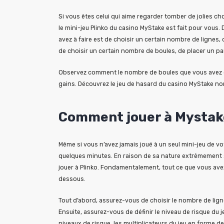
Si vous êtes celui qui aime regarder tomber de jolies c
le mini-jeu Plinko du casino MyStake est fait pour vous.
avez à faire est de choisir un certain nombre de lignes, 
de choisir un certain nombre de boules, de placer un par
Observez comment le nombre de boules que vous avez ch
gains. Découvrez le jeu de hasard du casino MyStake no
Comment jouer à Mystak
Même si vous n’avez jamais joué à un seul mini-jeu de vot
quelques minutes. En raison de sa nature extrêmement 
jouer à Plinko. Fondamentalement, tout ce que vous avez 
dessous.
Tout d’abord, assurez-vous de choisir le nombre de lignes
Ensuite, assurez-vous de définir le niveau de risque du 
niveaux de risque, les multiplicateurs du jeu en forme de 