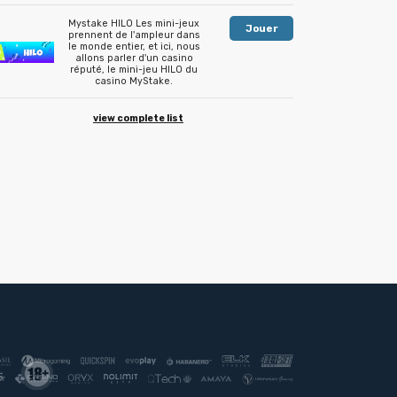
Mystake HILO Les mini-jeux
Jouer
prennent de l'ampleur dans
le monde entier, et ici, nous
allons parler d'un casino
réputé, le mini-jeu HILO du
casino MyStake.
view complete list