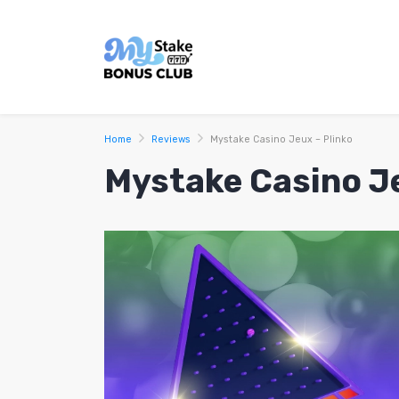
Home
Reviews
Mystake Casino Jeux – Plinko
Mystake Casino Je