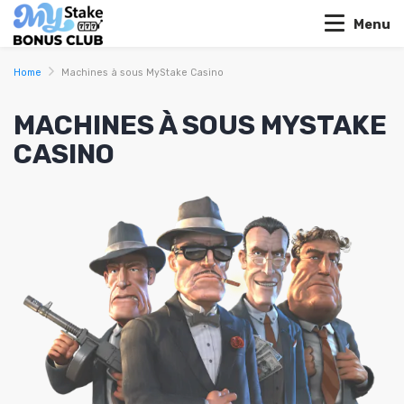
Menu
Home
Machines à sous MyStake Casino
MACHINES À SOUS MYSTAKE
CASINO