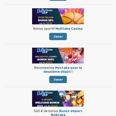
Bonus sportif
MyStake Casino
Jouer
Récompense
Mystake pour le
deuxième dépôt !
Jouer
500 € de bonus
Bonus eSport
MyStake