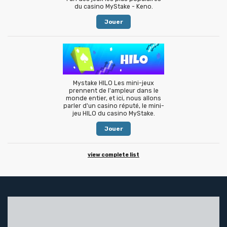
du casino MyStake - Keno.
Jouer
Mystake HILO Les mini-jeux
prennent de l'ampleur dans le
monde entier, et ici, nous allons
parler d'un casino réputé, le mini-
jeu HILO du casino MyStake.
Jouer
view complete list