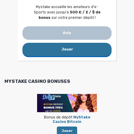
Mystake accueille les amateurs d'e-
Sports avec jusqu'à
500 € / £ / $ de
bonus
sur votre premier dépôt !
Avis
Jouer
MYSTAKE CASINO BONUSES
Bonus de dépôt
MyStake
Casino Bitcoin
Jouer