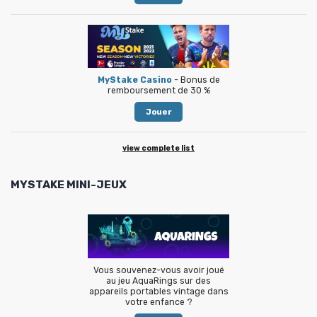
MyStake Casino
- Bonus de
remboursement de 30 %
Jouer
view complete list
MYSTAKE MINI-JEUX
Vous souvenez-vous avoir joué
au jeu AquaRings sur des
appareils portables vintage dans
votre enfance ?