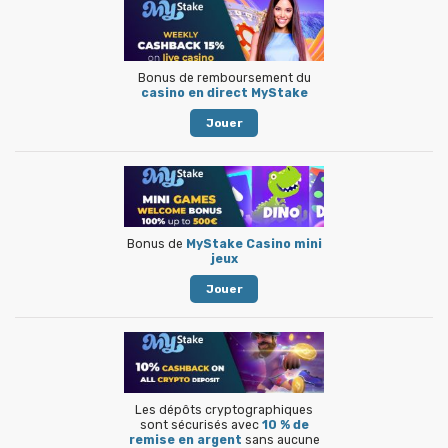
Bonus de remboursement du
casino en direct MyStake
Jouer
Bonus de
MyStake Casino mini
jeux
Jouer
Les dépôts cryptographiques
sont sécurisés avec
10 % de
remise en argent
sans aucune