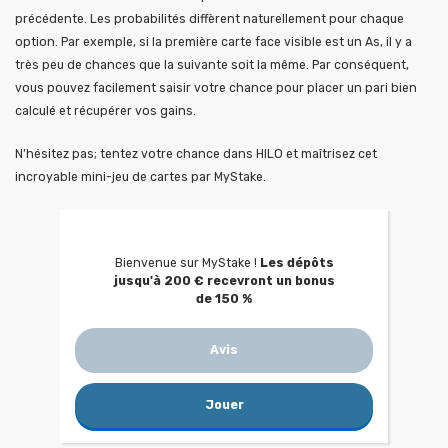
précédente. Les probabilités diffèrent naturellement pour chaque
option. Par exemple, si la première carte face visible est un As, il y a
très peu de chances que la suivante soit la même. Par conséquent,
vous pouvez facilement saisir votre chance pour placer un pari bien
calculé et récupérer vos gains.
N’hésitez pas; tentez votre chance dans HILO et maîtrisez cet
incroyable mini-jeu de cartes par MyStake.
Bienvenue sur MyStake !
Les dépôts
jusqu'à 200 € recevront un bonus
de 150 %
Avis
Jouer