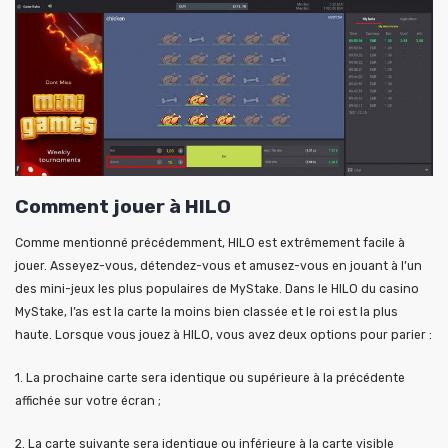
Comment jouer à HILO
Comme mentionné précédemment, HILO est extrêmement facile à
jouer. Asseyez-vous, détendez-vous et amusez-vous en jouant à l’un
des mini-jeux les plus populaires de MyStake. Dans le HILO du casino
MyStake, l’as est la carte la moins bien classée et le roi est la plus
haute. Lorsque vous jouez à HILO, vous avez deux options pour parier :
1. La prochaine carte sera identique ou supérieure à la précédente
affichée sur votre écran ;
2. La carte suivante sera identique ou inférieure à la carte visible