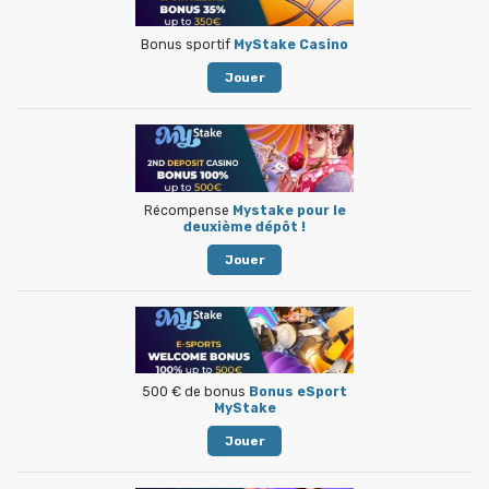
Bonus sportif
MyStake Casino
Jouer
Récompense
Mystake pour le
deuxième dépôt !
Jouer
500 € de bonus
Bonus eSport
MyStake
Jouer