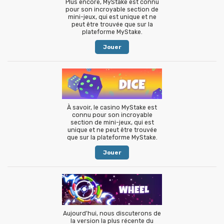
Plus encore, MyStake est connu
pour son incroyable section de
mini-jeux, qui est unique et ne
peut être trouvée que sur la
plateforme MyStake.
Jouer
À savoir, le casino MyStake est
connu pour son incroyable
section de mini-jeux, qui est
unique et ne peut être trouvée
que sur la plateforme MyStake.
Jouer
Aujourd'hui, nous discuterons de
la version la plus récente du