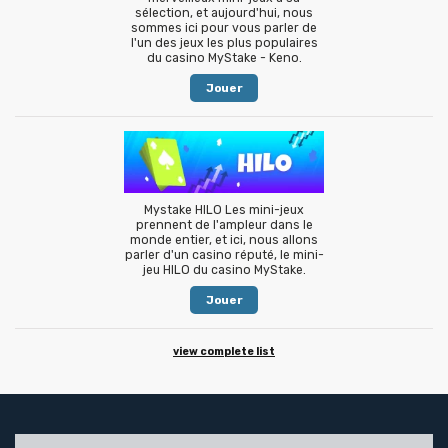
sélection, et aujourd'hui, nous
sommes ici pour vous parler de
l'un des jeux les plus populaires
du casino MyStake - Keno.
Jouer
Mystake HILO Les mini-jeux
prennent de l'ampleur dans le
monde entier, et ici, nous allons
parler d'un casino réputé, le mini-
jeu HILO du casino MyStake.
Jouer
view complete list