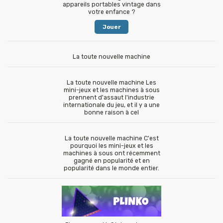
appareils portables vintage dans
votre enfance ?
Jouer
La toute nouvelle machine
La toute nouvelle machine Les
mini-jeux et les machines à sous
prennent d'assaut l'industrie
internationale du jeu, et il y a une
bonne raison à cel
La toute nouvelle machine C'est
pourquoi les mini-jeux et les
machines à sous ont récemment
gagné en popularité et en
popularité dans le monde entier.