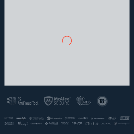
KONTE***
€ 4101
MRIOYA***
€ 1792
ZUCCHER***