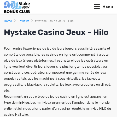
Menu
Home
Reviews
Mystake Casino Jeux – Hilo
Mystake Casino Jeux – Hilo
Pour rendre l’expérience de jeu de leurs joueurs aussi intéressante et
complète que possible, les casinos en ligne ont commencé à ajouter
plus de jeux à leurs plateformes. Il est naturel que les opérateurs en
ligne veuillent divertir leurs joueurs le plus longtemps possible ; par
conséquent, ces opérateurs proposent une gamme variée de jeux
populaires tels que les machines à sous virtuelles, les jackpots
progressifs, le blackjack, la roulette, les jeux avec croupiers en direct,
etc.
Récemment, un autre type de jeu de casino en ligne est apparu : un
type de mini-jeu. Les mini-jeux prennent de l’ampleur dans le monde
entier, et ici, nous allons parler d’un casino réputé, le mini-jeu HILO du
casino MyStake.