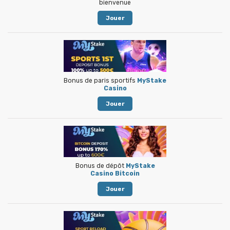
bienvenue
Jouer
Bonus de paris sportifs
MyStake
Casino
Jouer
Bonus de dépôt
MyStake
Casino Bitcoin
Jouer