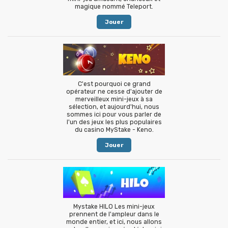
magique nommé Teleport.
Jouer
C'est pourquoi ce grand
opérateur ne cesse d'ajouter de
merveilleux mini-jeux à sa
sélection, et aujourd'hui, nous
sommes ici pour vous parler de
l'un des jeux les plus populaires
du casino MyStake - Keno.
Jouer
Mystake HILO Les mini-jeux
prennent de l'ampleur dans le
monde entier, et ici, nous allons