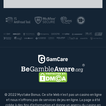
MRIOYA***
€ 1792
ZUCCHER***
€ 2502
BOOSTIN***
€ 3782
© 2022 Mystake Bonus. Ce site Web n'est pas un casino en ligne
et nous n'offrons pas de services de jeu en ligne. La page a été
créée à des fins d'information et donne un aperçu du casino en