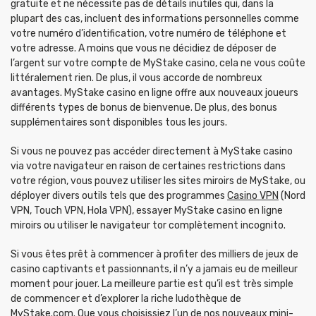
gratuite et ne nécessite pas de détails inutiles qui, dans la
plupart des cas, incluent des informations personnelles comme
votre numéro d’identification, votre numéro de téléphone et
votre adresse. A moins que vous ne décidiez de déposer de
l’argent sur votre compte de MyStake casino, cela ne vous coûte
littéralement rien. De plus, il vous accorde de nombreux
avantages. MyStake casino en ligne offre aux nouveaux joueurs
différents types de bonus de bienvenue. De plus, des bonus
supplémentaires sont disponibles tous les jours.
Si vous ne pouvez pas accéder directement à MyStake casino
via votre navigateur en raison de certaines restrictions dans
votre région, vous pouvez utiliser les sites miroirs de MyStake, ou
déployer divers outils tels que des programmes
Casino VPN
(Nord
VPN, Touch VPN, Hola VPN), essayer MyStake casino en ligne
miroirs ou utiliser le navigateur tor complètement incognito.
Si vous êtes prêt à commencer à profiter des milliers de jeux de
casino captivants et passionnants, il n’y a jamais eu de meilleur
moment pour jouer. La meilleure partie est qu’il est très simple
de commencer et d’explorer la riche ludothèque de
MyStake.com. Que vous choisissiez l’un de nos nouveaux mini-