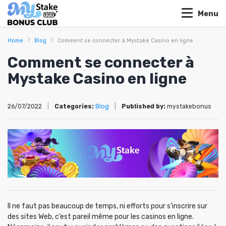
Menu
Home
Blog
Comment se connecter à Mystake Casino en ligne
Comment se connecter à
Mystake Casino en ligne
26/07/2022
|
Categories:
Blog
|
Published by:
mystakebonus
Il ne faut pas beaucoup de temps, ni efforts pour s’inscrire sur
des sites Web, c’est pareil même pour les casinos en ligne.