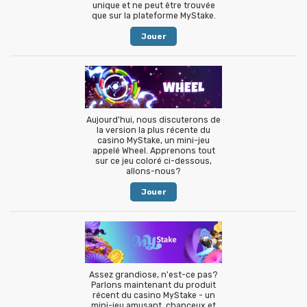
unique et ne peut être trouvée
que sur la plateforme MyStake.
Jouer
Aujourd'hui, nous discuterons de
la version la plus récente du
casino MyStake, un mini-jeu
appelé Wheel. Apprenons tout
sur ce jeu coloré ci-dessous,
allons-nous?
Jouer
Assez grandiose, n'est-ce pas?
Parlons maintenant du produit
récent du casino MyStake - un
mini-jeu amusant, chanceux et