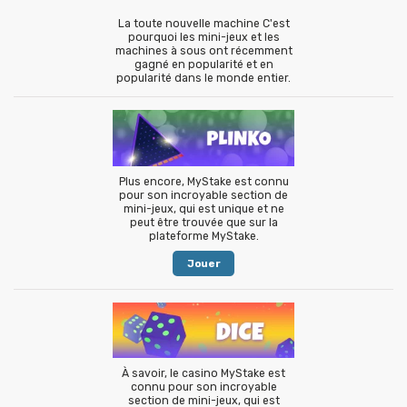
La toute nouvelle machine C'est
pourquoi les mini-jeux et les
machines à sous ont récemment
gagné en popularité et en
popularité dans le monde entier.
Plus encore, MyStake est connu
pour son incroyable section de
mini-jeux, qui est unique et ne
peut être trouvée que sur la
plateforme MyStake.
Jouer
À savoir, le casino MyStake est
connu pour son incroyable
section de mini-jeux, qui est